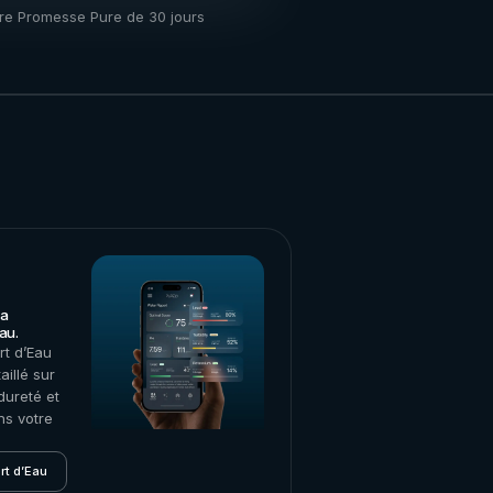
re Promesse Pure de 30 jours
 a
au.
rt d’Eau
aillé sur
dureté et
ans votre
rt d’Eau