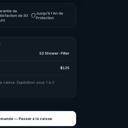
arantie de
Jusqu’à 1 An de
tisfaction de 30
Protection
urs
E
S2 Shower-Filter
$125
a caisse. Expédition sous 1 à 3
mmande — Passer à la caisse