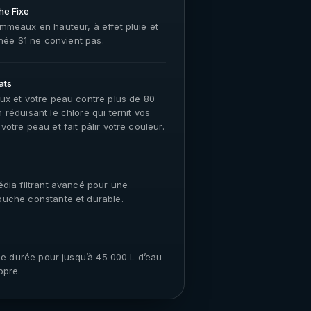
he Fixe
meaux en hauteur, à effet pluie et
gnée S1 ne convient pas.
ats
ux et votre peau contre plus de 80
réduisant le chlore qui ternit vos
otre peau et fait pâlir votre couleur.
dia filtrant avancé pour une
uche constante et durable.
gue durée pour jusqu’à 45 000 L d’eau
opre.