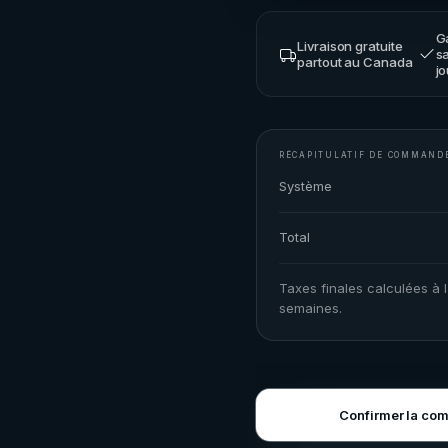
G
Livraison gratuite
sa
partout au Canada
jo
RÉCAPITULATIF DE COMMAND
Système
Total
Taxes finales calculées à l
semaines.
Confirmer la co