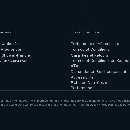
OUTIQUE
LÉGAL ET SOUTIEN
1 Under-Sink
Politique de confidentialité
1+ Defender
Termes et Conditions
1 Shower-Handle
Garanties et Retours
Termes et Conditions du Rappor
2 Shower-Filter
d’Eau
Demander un Remboursement
Accessibilité
Fiche de Données de
Performance
 « optimale » reflète des informations générales et une opinion professionnelle, et non un avis médical. 
 dans des conditions contrôlées et peuvent varier en usage réel — consultez la Fiche de Données de Perfo