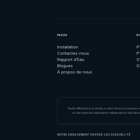
PAGES
B
Installation
P
Contactez-nous
P
Rapport d’Eau
S
Blogues
S
À propos de nous
Toute référence à la santé, au bien-être ou à une eau
sur des tests de laboratoire indépendants réalisés
NOTRE ENGAGEMENT ENVERS L’ACCESSIBILITÉ