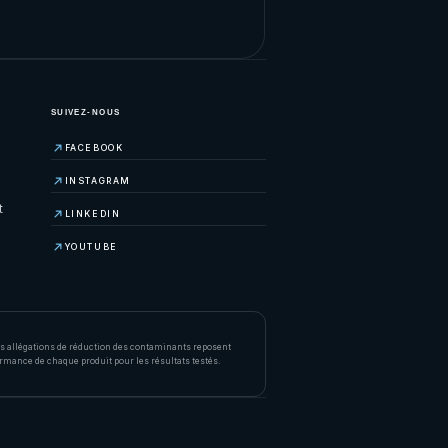
SUIVEZ-NOUS
FACEBOOK
INSTAGRAM
t
LINKEDIN
YOUTUBE
Les allégations de réduction des contaminants reposent
rmance de chaque produit pour les résultats testés.