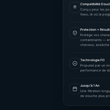
Compatibilité Douc
Conçu pour les pom
fixes, là où la poi
Protection + Résult
Protège vos cheve
contaminants — en 
cheveux, assèche v
Technologie FO
Propulsé par un mé
performance de do
Jusqu’à 1 An
Une filtration lon
de douche plus pr