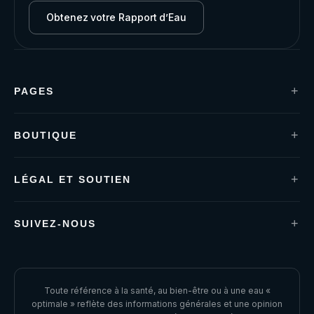
Obtenez votre Rapport d’Eau
+
PAGES
Installation
Contactez-nous
Rapport d’Eau
+
BOUTIQUE
Blogues
P1 Under-Sink
À propos de nous
P1+ Defender
S1 Shower-Handle
+
LÉGAL ET SOUTIEN
S2 Shower-Filter
Politique de confidentialité
Termes et Conditions
Garanties et Retours
+
SUIVEZ-NOUS
Termes et Conditions du Rapport d’Eau
FACEBOOK
Demander un Remboursement
INSTAGRAM
Accessibilité
Fiche de Données de Performance
LINKEDIN
Toute référence à la santé, au bien-être ou à une eau «
optimale » reflète des informations générales et une opinion
YOUTUBE